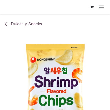
Ir al contenido
Dulces y Snacks