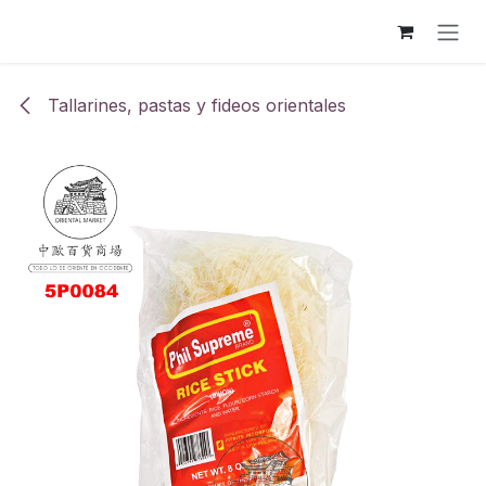
Ir al contenido
Tallarines, pastas y fideos orientales