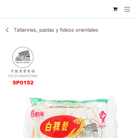
Ir al contenido
Tallarines, pastas y fideos orientales