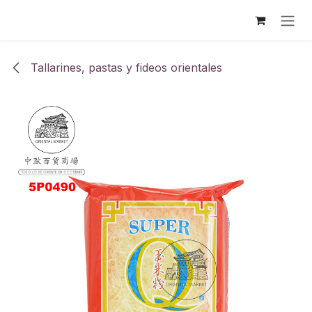
Ir al contenido
Tallarines, pastas y fideos orientales