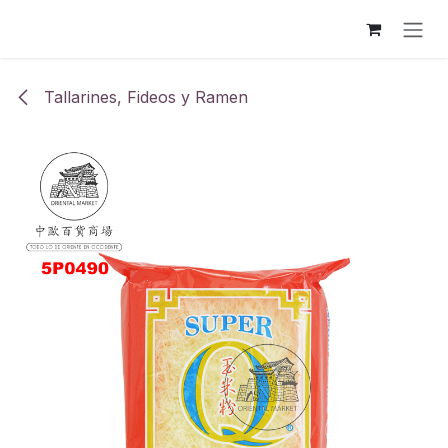
Ir al contenido
Tallarines, Fideos y Ramen