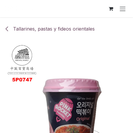
Ir al contenido
Tallarines, pastas y fideos orientales