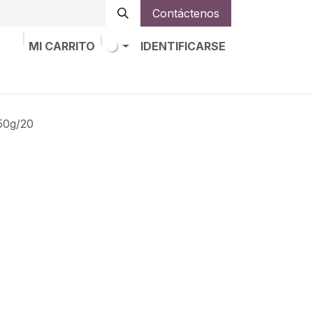
Contáctenos
MI CARRITO
IDENTIFICARSE
os
Trabajos
Alta de socio
0g/20