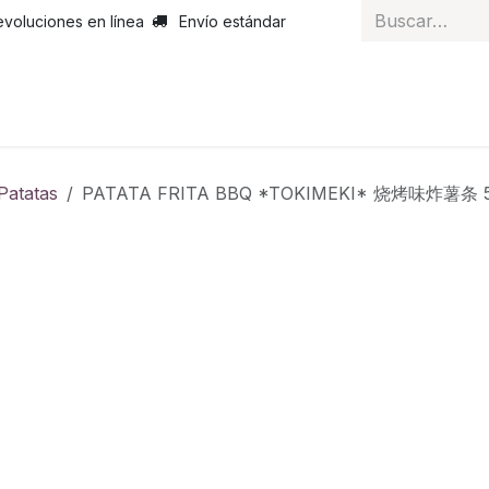
evoluciones en línea
Envío estándar
 nosotros
Noticias
Servicios
Atención al cliente
Curs
Patatas
PATATA FRITA BBQ *TOKIMEKI* 烧烤味炸薯条 5