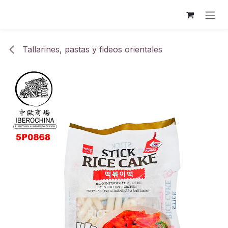
Ir al contenido
Tallarines, pastas y fideos orientales