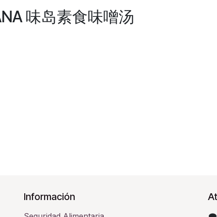
ARIANA 味岛素食味噌汤
Información
At
Seguridad Alimentaria