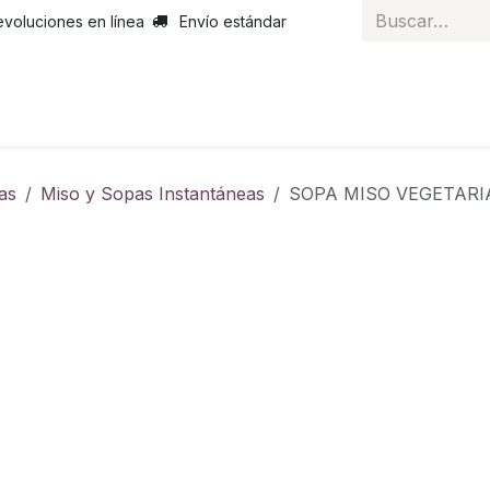
evoluciones en línea
Envío estándar
 nosotros
Noticias
Servicios
Atención al cliente
Curs
as
Miso y Sopas Instantáneas
SOPA MISO VEGETA