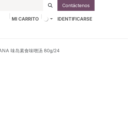
Contáctenos
MI CARRITO
IDENTIFICARSE
os
Trabajos
Alta de socio
RIANA 味岛素食味噌汤 80g/24