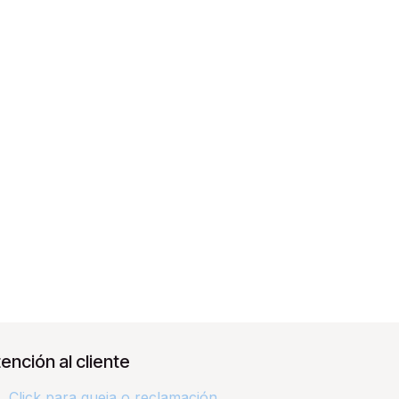
ención al cliente
Click para queja o reclamación​