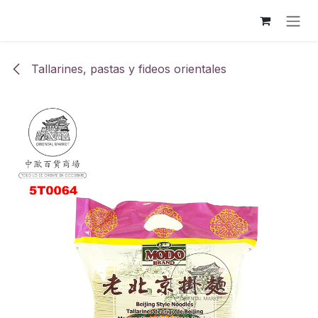
Ir al contenido
Tallarines, pastas y fideos orientales