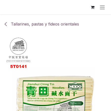
Ir al contenido
Tallarines, pastas y fideos orientales