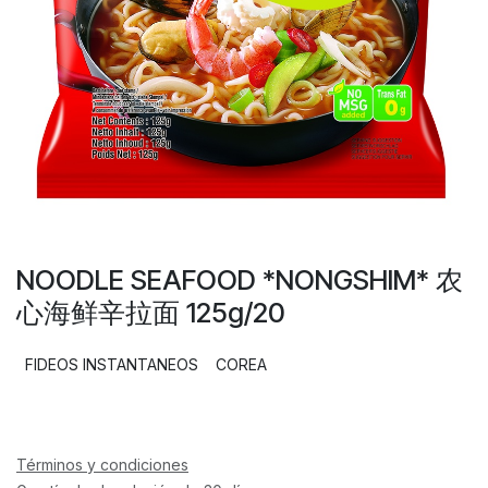
NOODLE SEAFOOD *NONGSHIM* 农
心海鲜辛拉面 125g/20
FIDEOS INSTANTANEOS
COREA
Términos y condiciones