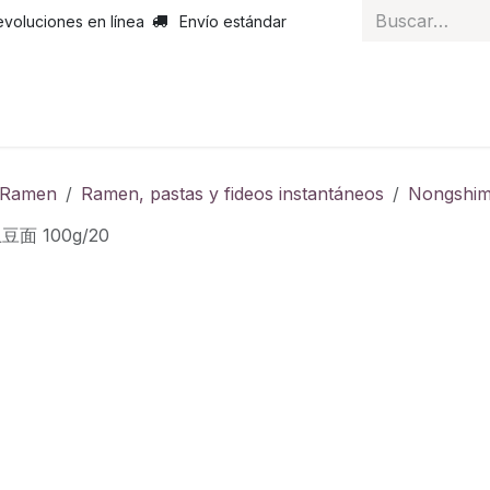
evoluciones en línea
Envío estándar
 nosotros
Noticias
Servicios
Atención al cliente
Curs
y Ramen
Ramen, pastas y fideos instantáneos
Nongshi
豆面 100g/20