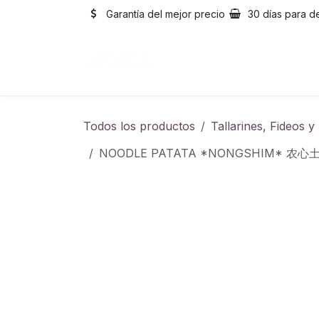
Ir al contenido
Garantía del mejor precio
30 días para d
Inicio
Catálogo
Sobre
Todos los productos
Tallarines, Fideos 
NOODLE PATATA *NONGSHIM* 农心土