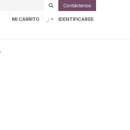
Contáctenos
MI CARRITO
IDENTIFICARSE
os
Trabajos
Alta de socio
m