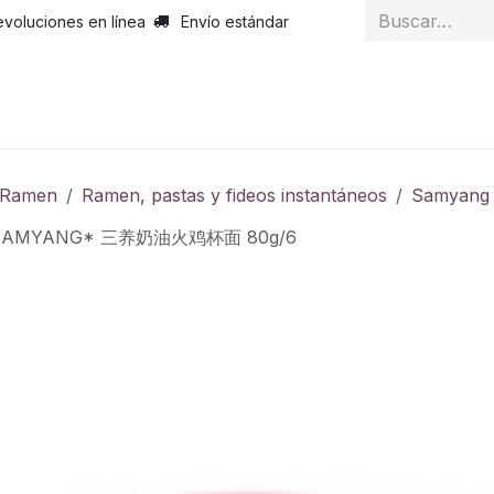
evoluciones en línea
Envío estándar
 nosotros
Noticias
Servicios
Atención al cliente
Curs
y Ramen
Ramen, pastas y fideos instantáneos
Samyang
*SAMYANG* 三养奶油火鸡杯面 80g/6