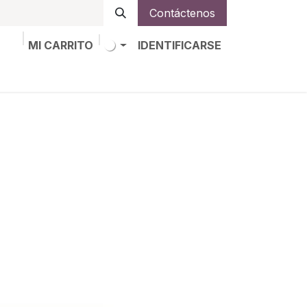
Contáctenos
MI CARRITO
IDENTIFICARSE
os
Trabajos
Alta de socio