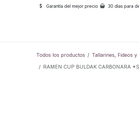
Ir al contenido
Garantía del mejor precio
30 días para d
Inicio
Catálogo
Sobre
Todos los productos
Tallarines, Fideos 
RAMEN CUP BULDAK CARBONARA 