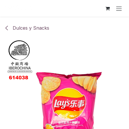
Ir al contenido
Dulces y Snacks