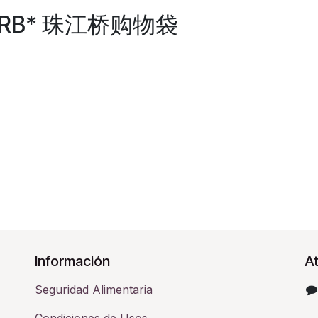
 *PRB* 珠江桥购物袋
Información
At
Seguridad Alimentaria