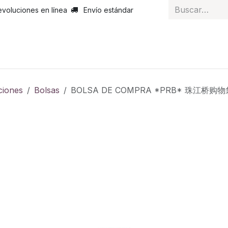
evoluciones en línea
Envío estándar
 nosotros
Noticias
Servicios
Atención al cliente
Curs
ciones
Bolsas
BOLSA DE COMPRA *PRB* 珠江桥购物