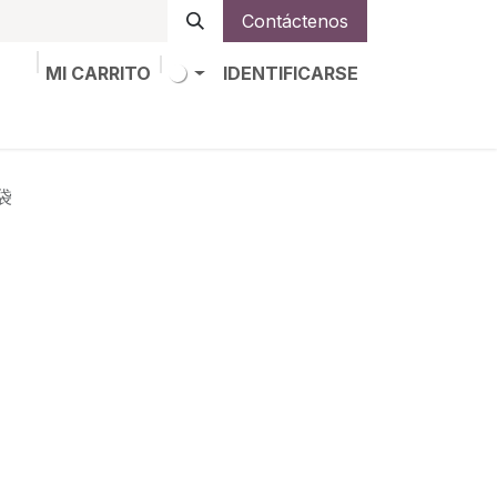
Contáctenos
MI CARRITO
IDENTIFICARSE
os
Trabajos
Alta de socio
袋