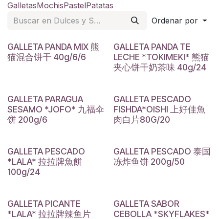
Galletas
Mochis
Pastel
Patatas
Ordenar por
GALLETA PANDA MIX 熊
GALLETA PANDA TE
猫混合饼干 40g/6/6
LECHE *TOKIMEKI* 熊猫
夹心饼干奶茶味 40g/24
GALLETA PARAGUA
GALLETA PESCADO
SESAMO *JOFO* 九福伞
FISHDA*OISHI 上好佳魚
饼 200g/6
肉白片80G/20
GALLETA PESCADO
GALLETA PESCADO 泰国
*LALA* 拉拉牌魚餅
冻炸鱼饼 200g/50
100g/24
GALLETA PICANTE
GALLETA SABOR
*LALA* 拉拉牌辣鱼片
CEBOLLA *SKYFLAKES*