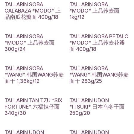
TALLARIN SOBA
TALLARIN SOBA
CALABAZA *MODO* 上
*MODO* 上品荞麦面
品南瓜花瓣面 400g/18
1kg/12
TALLARIN SOBA
TALLARIN SOBA PETALO
*MODO* 上品荞麦面
*MODO* 上品荞麦花瓣
300g/24
面 400g/18
TALLARIN SOBA
TALLARIN SOBA
*WANG* 韩国WANG荞麦
*WANG* 韩国WANG荞麦
面干 1,36kg/12
面干 283g/25
TALLARIN TAN TZU *SIX
TALLARIN UDON
FORTUNE* 六福担仔面
*ITSUKI* 日本乌冬干面
340g/30
250g/20
TALLARIN UDON
TALLARIN UDON