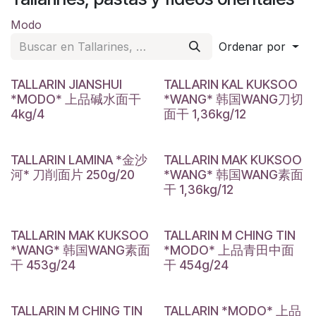
Modo
Ordenar por
TALLARIN JIANSHUI
TALLARIN KAL KUKSOO
*MODO* 上品碱水面干
*WANG* 韩国WANG刀切
4kg/4
面干 1,36kg/12
TALLARIN LAMINA *金沙
TALLARIN MAK KUKSOO
河* 刀削面片 250g/20
*WANG* 韩国WANG素面
干 1,36kg/12
TALLARIN MAK KUKSOO
TALLARIN M CHING TIN
*WANG* 韩国WANG素面
*MODO* 上品青田中面
干 453g/24
干 454g/24
TALLARIN M CHING TIN
TALLARIN *MODO* 上品